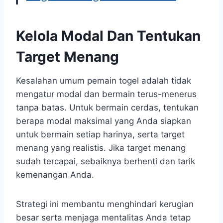
Kelola Modal Dan Tentukan
Target Menang
Kesalahan umum pemain togel adalah tidak
mengatur modal dan bermain terus-menerus
tanpa batas. Untuk bermain cerdas, tentukan
berapa modal maksimal yang Anda siapkan
untuk bermain setiap harinya, serta target
menang yang realistis. Jika target menang
sudah tercapai, sebaiknya berhenti dan tarik
kemenangan Anda.
Strategi ini membantu menghindari kerugian
besar serta menjaga mentalitas Anda tetap