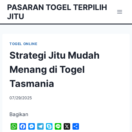
Skip
PASARAN TOGEL TERPILIH
to
JITU
content
TOGEL ONLINE
Strategi Jitu Mudah
Menang di Togel
Tasmania
07/29/2025
Bagikan
W
F
M
T
S
L
X
S