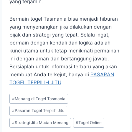
yang terjamin.
Bermain togel Tasmania bisa menjadi hiburan
yang menyenangkan jika dilakukan dengan
bijak dan strategi yang tepat. Selalu ingat,
bermain dengan kendali dan logika adalah
kunci utama untuk tetap menikmati permainan
ini dengan aman dan bertanggung jawab.
Bersiaplah untuk informasi terbaru yang akan
membuat Anda terkejut, hanya di
PASARAN
TOGEL TERPILIH JITU
.
Post
#
Menang di Togel Tasmania
Tags:
#
Pasaran Togel Terpilih Jitu
#
Strategi Jitu Mudah Menang
#
Togel Online