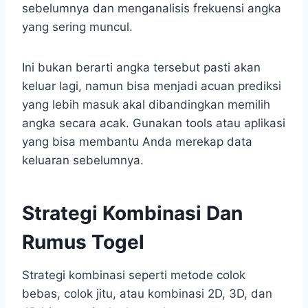
sebelumnya dan menganalisis frekuensi angka
yang sering muncul.
Ini bukan berarti angka tersebut pasti akan
keluar lagi, namun bisa menjadi acuan prediksi
yang lebih masuk akal dibandingkan memilih
angka secara acak. Gunakan tools atau aplikasi
yang bisa membantu Anda merekap data
keluaran sebelumnya.
Strategi Kombinasi Dan
Rumus Togel
Strategi kombinasi seperti metode colok
bebas, colok jitu, atau kombinasi 2D, 3D, dan