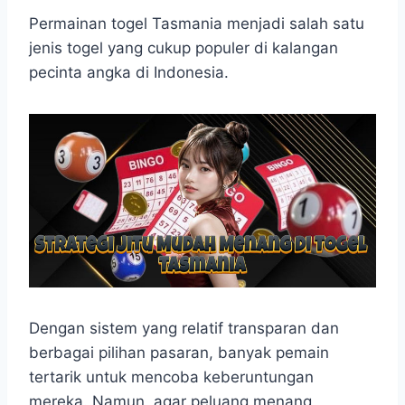
h
a
e
e
k
i
h
a
c
s
l
y
n
a
Permainan togel Tasmania menjadi salah satu
t
e
s
e
p
e
r
jenis togel yang cukup populer di kalangan
s
b
e
g
e
e
pecinta angka di Indonesia.
A
o
n
r
p
o
g
a
p
k
e
m
r
Dengan sistem yang relatif transparan dan
berbagai pilihan pasaran, banyak pemain
tertarik untuk mencoba keberuntungan
mereka. Namun, agar peluang menang