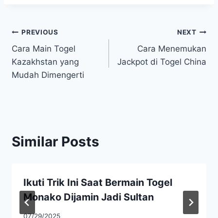
Post
PREVIOUS
NEXT
Cara Main Togel
Cara Menemukan
navigation
Kazakhstan yang
Jackpot di Togel China
Mudah Dimengerti
Similar Posts
Ikuti Trik Ini Saat Bermain Togel
Monako Dijamin Jadi Sultan
07/29/2025