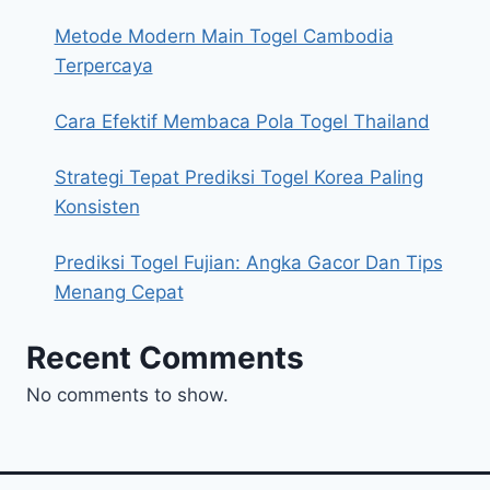
Metode Modern Main Togel Cambodia
Terpercaya
Cara Efektif Membaca Pola Togel Thailand
Strategi Tepat Prediksi Togel Korea Paling
Konsisten
Prediksi Togel Fujian: Angka Gacor Dan Tips
Menang Cepat
Recent Comments
No comments to show.