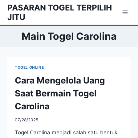
Skip
PASARAN TOGEL TERPILIH
to
JITU
content
Main Togel Carolina
TOGEL ONLINE
Cara Mengelola Uang
Saat Bermain Togel
Carolina
07/28/2025
Togel Carolina menjadi salah satu bentuk