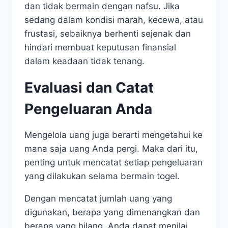
dan tidak bermain dengan nafsu. Jika
sedang dalam kondisi marah, kecewa, atau
frustasi, sebaiknya berhenti sejenak dan
hindari membuat keputusan finansial
dalam keadaan tidak tenang.
Evaluasi dan Catat
Pengeluaran Anda
Mengelola uang juga berarti mengetahui ke
mana saja uang Anda pergi. Maka dari itu,
penting untuk mencatat setiap pengeluaran
yang dilakukan selama bermain togel.
Dengan mencatat jumlah uang yang
digunakan, berapa yang dimenangkan dan
berapa yang hilang, Anda dapat menilai