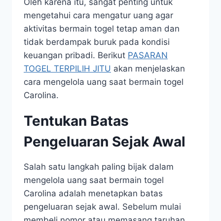
Oleh karena itu, sangat penting untuk
mengetahui cara mengatur uang agar
aktivitas bermain togel tetap aman dan
tidak berdampak buruk pada kondisi
keuangan pribadi. Berikut
PASARAN
TOGEL TERPILIH JITU
akan menjelaskan
cara mengelola uang saat bermain togel
Carolina.
Tentukan Batas
Pengeluaran Sejak Awal
Salah satu langkah paling bijak dalam
mengelola uang saat bermain togel
Carolina adalah menetapkan batas
pengeluaran sejak awal. Sebelum mulai
membeli nomor atau memasang taruhan,