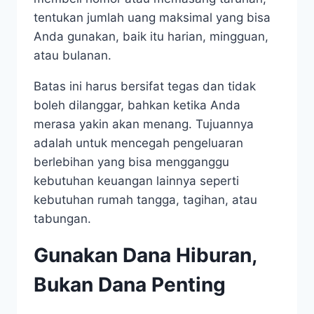
tentukan jumlah uang maksimal yang bisa
Anda gunakan, baik itu harian, mingguan,
atau bulanan.
Batas ini harus bersifat tegas dan tidak
boleh dilanggar, bahkan ketika Anda
merasa yakin akan menang. Tujuannya
adalah untuk mencegah pengeluaran
berlebihan yang bisa mengganggu
kebutuhan keuangan lainnya seperti
kebutuhan rumah tangga, tagihan, atau
tabungan.
Gunakan Dana Hiburan,
Bukan Dana Penting