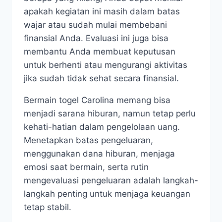
apakah kegiatan ini masih dalam batas
wajar atau sudah mulai membebani
finansial Anda. Evaluasi ini juga bisa
membantu Anda membuat keputusan
untuk berhenti atau mengurangi aktivitas
jika sudah tidak sehat secara finansial.
Bermain togel Carolina memang bisa
menjadi sarana hiburan, namun tetap perlu
kehati-hatian dalam pengelolaan uang.
Menetapkan batas pengeluaran,
menggunakan dana hiburan, menjaga
emosi saat bermain, serta rutin
mengevaluasi pengeluaran adalah langkah-
langkah penting untuk menjaga keuangan
tetap stabil.