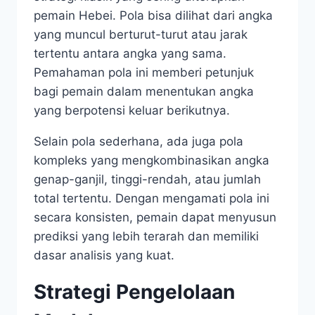
pemain Hebei. Pola bisa dilihat dari angka
yang muncul berturut-turut atau jarak
tertentu antara angka yang sama.
Pemahaman pola ini memberi petunjuk
bagi pemain dalam menentukan angka
yang berpotensi keluar berikutnya.
Selain pola sederhana, ada juga pola
kompleks yang mengkombinasikan angka
genap-ganjil, tinggi-rendah, atau jumlah
total tertentu. Dengan mengamati pola ini
secara konsisten, pemain dapat menyusun
prediksi yang lebih terarah dan memiliki
dasar analisis yang kuat.
Strategi Pengelolaan