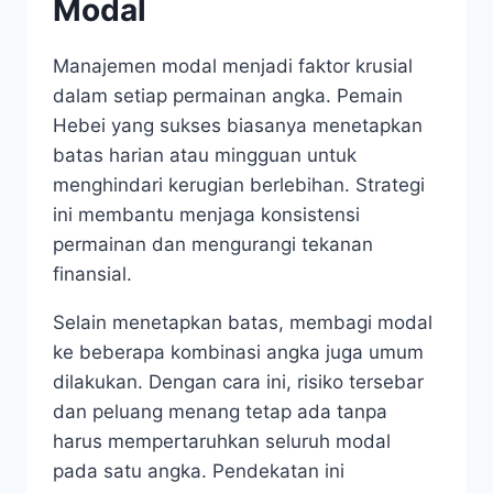
Modal
Manajemen modal menjadi faktor krusial
dalam setiap permainan angka. Pemain
Hebei yang sukses biasanya menetapkan
batas harian atau mingguan untuk
menghindari kerugian berlebihan. Strategi
ini membantu menjaga konsistensi
permainan dan mengurangi tekanan
finansial.
Selain menetapkan batas, membagi modal
ke beberapa kombinasi angka juga umum
dilakukan. Dengan cara ini, risiko tersebar
dan peluang menang tetap ada tanpa
harus mempertaruhkan seluruh modal
pada satu angka. Pendekatan ini