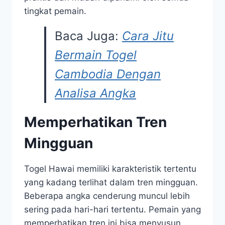
tingkat pemain.
Baca Juga:
Cara Jitu
Bermain Togel
Cambodia Dengan
Analisa Angka
Memperhatikan Tren
Mingguan
Togel Hawai memiliki karakteristik tertentu
yang kadang terlihat dalam tren mingguan.
Beberapa angka cenderung muncul lebih
sering pada hari-hari tertentu. Pemain yang
memperhatikan tren ini bisa menyusun