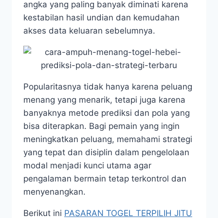
angka yang paling banyak diminati karena
kestabilan hasil undian dan kemudahan
akses data keluaran sebelumnya.
Popularitasnya tidak hanya karena peluang
menang yang menarik, tetapi juga karena
banyaknya metode prediksi dan pola yang
bisa diterapkan. Bagi pemain yang ingin
meningkatkan peluang, memahami strategi
yang tepat dan disiplin dalam pengelolaan
modal menjadi kunci utama agar
pengalaman bermain tetap terkontrol dan
menyenangkan.
Berikut ini
PASARAN TOGEL TERPILIH JITU