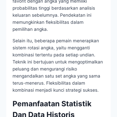
favorit dengan angka yang memiliki
probabilitas tinggi berdasarkan analisis
keluaran sebelumnya. Pendekatan ini
memungkinkan fleksibilitas dalam
pemilihan angka.
Selain itu, beberapa pemain menerapkan
sistem rotasi angka, yaitu mengganti
kombinasi tertentu pada setiap undian.
Teknik ini bertujuan untuk mengoptimalkan
peluang dan mengurangi risiko
mengandalkan satu set angka yang sama
terus-menerus. Fleksibilitas dalam
kombinasi menjadi kunci strategi sukses.
Pemanfaatan Statistik
Dan Data Historis