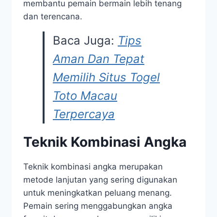
membantu pemain bermain lebih tenang
dan terencana.
Baca Juga:
Tips
Aman Dan Tepat
Memilih Situs Togel
Toto Macau
Terpercaya
Teknik Kombinasi Angka
Teknik kombinasi angka merupakan
metode lanjutan yang sering digunakan
untuk meningkatkan peluang menang.
Pemain sering menggabungkan angka