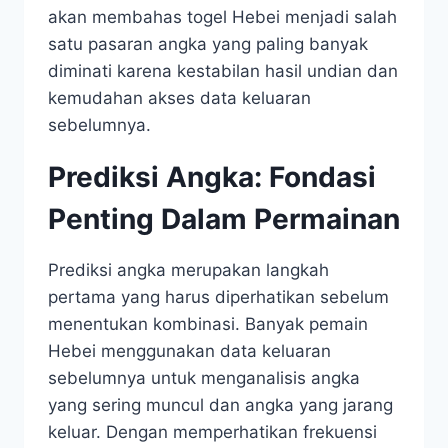
akan membahas togel Hebei menjadi salah
satu pasaran angka yang paling banyak
diminati karena kestabilan hasil undian dan
kemudahan akses data keluaran
sebelumnya.
Prediksi Angka: Fondasi
Penting Dalam Permainan
Prediksi angka merupakan langkah
pertama yang harus diperhatikan sebelum
menentukan kombinasi. Banyak pemain
Hebei menggunakan data keluaran
sebelumnya untuk menganalisis angka
yang sering muncul dan angka yang jarang
keluar. Dengan memperhatikan frekuensi