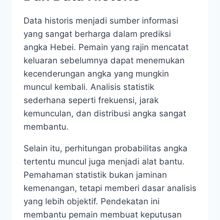
Data historis menjadi sumber informasi
yang sangat berharga dalam prediksi
angka Hebei. Pemain yang rajin mencatat
keluaran sebelumnya dapat menemukan
kecenderungan angka yang mungkin
muncul kembali. Analisis statistik
sederhana seperti frekuensi, jarak
kemunculan, dan distribusi angka sangat
membantu.
Selain itu, perhitungan probabilitas angka
tertentu muncul juga menjadi alat bantu.
Pemahaman statistik bukan jaminan
kemenangan, tetapi memberi dasar analisis
yang lebih objektif. Pendekatan ini
membantu pemain membuat keputusan