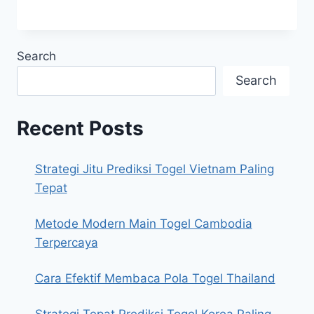
Search
Search
Recent Posts
Strategi Jitu Prediksi Togel Vietnam Paling
Tepat
Metode Modern Main Togel Cambodia
Terpercaya
Cara Efektif Membaca Pola Togel Thailand