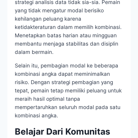
strategi analisis data tidak sia-sia. Pemain
yang tidak mengatur modal berisiko
kehilangan peluang karena
ketidakteraturan dalam memilih kombinasi.
Menetapkan batas harian atau mingguan
membantu menjaga stabilitas dan disiplin
dalam bermain.
Selain itu, pembagian modal ke beberapa
kombinasi angka dapat meminimalkan
risiko. Dengan strategi pembagian yang
tepat, pemain tetap memiliki peluang untuk
meraih hasil optimal tanpa
mempertaruhkan seluruh modal pada satu
kombinasi angka.
Belajar Dari Komunitas