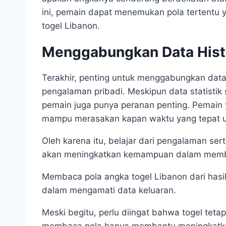
ini, pemain dapat menemukan pola tertentu 
togel Libanon.
Menggabungkan Data Histo
Terakhir, penting untuk menggabungkan data h
pengalaman pribadi. Meskipun data statisti
pemain juga punya peranan penting. Pemain
mampu merasakan kapan waktu yang tepat u
Oleh karena itu, belajar dari pengalaman se
akan meningkatkan kemampuan dalam memba
Membaca pola angka togel Libanon dari hasi
dalam mengamati data keluaran.
Meski begitu, perlu diingat bahwa togel teta
membaca pola hanya membantu meningkatk