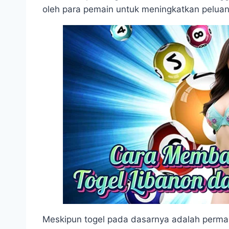
oleh para pemain untuk meningkatkan pelua
Meskipun togel pada dasarnya adalah perma