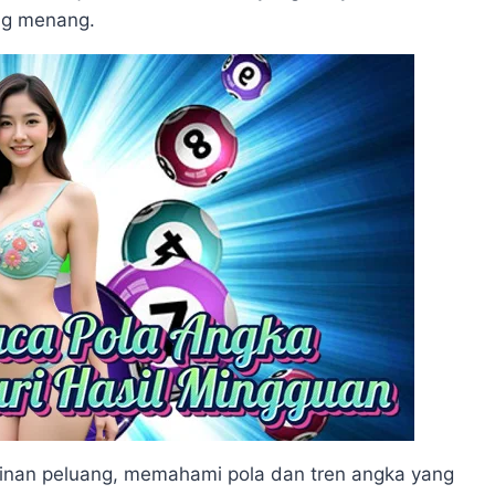
ng menang.
inan peluang, memahami pola dan tren angka yang