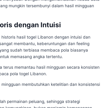
yang mungkin tersembunyi dalam hasil mingguan
ris dengan Intuisi
istoris hasil togel Libanon dengan intuisi dan
k sangat membantu, keberuntungan dan feeling
 yang sudah terbiasa membaca pola biasanya
ntuk memasang angka tertentu.
rta terus memantau hasil mingguan secara konsisten
ca pola togel Libanon.
l mingguan membutuhkan ketelitian dan konsistensi
plah permainan peluang, sehingga strategi
an kemungkinan, bukan menjamin kemenangan