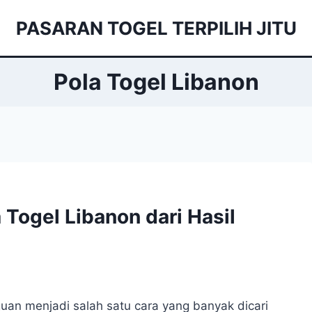
PASARAN TOGEL TERPILIH JITU
Pola Togel Libanon
Togel Libanon dari Hasil
uan menjadi salah satu cara yang banyak dicari