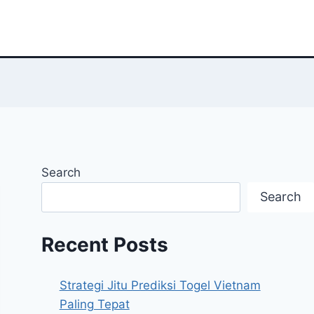
Search
Search
Recent Posts
Strategi Jitu Prediksi Togel Vietnam
Paling Tepat