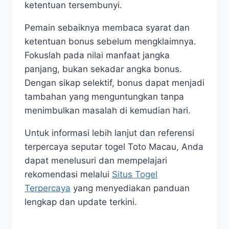
ketentuan tersembunyi.
Pemain sebaiknya membaca syarat dan
ketentuan bonus sebelum mengklaimnya.
Fokuslah pada nilai manfaat jangka
panjang, bukan sekadar angka bonus.
Dengan sikap selektif, bonus dapat menjadi
tambahan yang menguntungkan tanpa
menimbulkan masalah di kemudian hari.
Untuk informasi lebih lanjut dan referensi
terpercaya seputar togel Toto Macau, Anda
dapat menelusuri dan mempelajari
rekomendasi melalui
Situs Togel
Terpercaya
yang menyediakan panduan
lengkap dan update terkini.