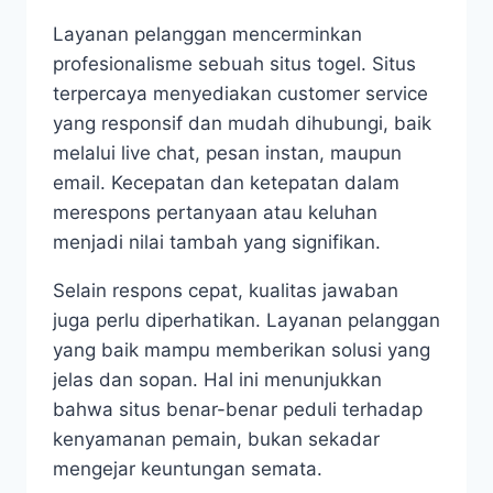
Layanan pelanggan mencerminkan
profesionalisme sebuah situs togel. Situs
terpercaya menyediakan customer service
yang responsif dan mudah dihubungi, baik
melalui live chat, pesan instan, maupun
email. Kecepatan dan ketepatan dalam
merespons pertanyaan atau keluhan
menjadi nilai tambah yang signifikan.
Selain respons cepat, kualitas jawaban
juga perlu diperhatikan. Layanan pelanggan
yang baik mampu memberikan solusi yang
jelas dan sopan. Hal ini menunjukkan
bahwa situs benar-benar peduli terhadap
kenyamanan pemain, bukan sekadar
mengejar keuntungan semata.