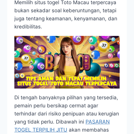
Memilih situs togel Toto Macau terpercaya
bukan sekadar soal keberuntungan, tetapi
juga tentang keamanan, kenyamanan, dan
kredibilitas.
Di tengah banyaknya pilihan yang tersedia,
pemain perlu bersikap cermat agar
terhindar dari risiko penipuan atau kerugian
yang tidak perlu. Dibawah ini
PASARAN
TOGEL TERPILIH JITU
akan membahas