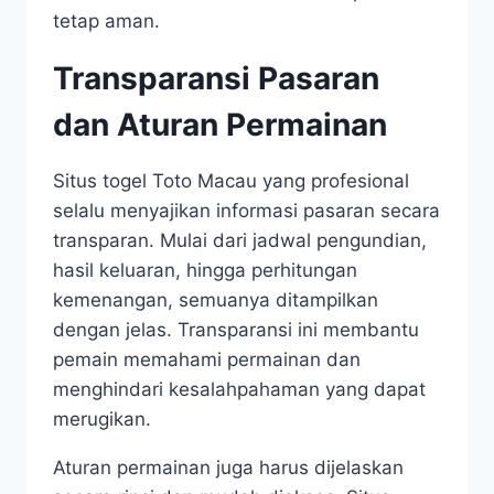
tetap aman.
Transparansi Pasaran
dan Aturan Permainan
Situs togel Toto Macau yang profesional
selalu menyajikan informasi pasaran secara
transparan. Mulai dari jadwal pengundian,
hasil keluaran, hingga perhitungan
kemenangan, semuanya ditampilkan
dengan jelas. Transparansi ini membantu
pemain memahami permainan dan
menghindari kesalahpahaman yang dapat
merugikan.
Aturan permainan juga harus dijelaskan