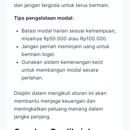
dan jangan tergoda untuk terus bermain.
Tips pengelolaan modal:
Batasi modal harian sesuai kemampuan,
misalnya Rp50.000 atau Rp100.000.
Jangan pernah meminjam uang untuk
bermain togel.
Gunakan sistem kemenangan kecil
untuk membangun modal secara
perlahan.
Disiplin dalam mengikuti aturan ini akan
membantu menjaga keuangan dan
meningkatkan peluang menang dalam
jangka panjang.