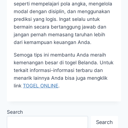
seperti mempelajari pola angka, mengelola
modal dengan disiplin, dan menggunakan
prediksi yang logis. Ingat selalu untuk
bermain secara bertanggung jawab dan
jangan pernah memasang taruhan lebih
dari kemampuan keuangan Anda.
Semoga tips ini membantu Anda meraih
kemenangan besar di togel Belanda. Untuk
terkait informasi-informasi terbaru dan
menarik lainnya Anda bisa juga mengklik
link
TOGEL ONLINE
.
Search
Search