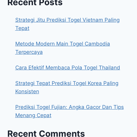
Recent Posts
Strategi Jitu Prediksi Togel Vietnam Paling
Tepat
Metode Modern Main Togel Cambodia
Terpercaya
Cara Efektif Membaca Pola Togel Thailand
Strategi Tepat Prediksi Togel Korea Paling
Konsisten
Prediksi Togel Fujian: Angka Gacor Dan Tips
Menang Cepat
Recent Comments