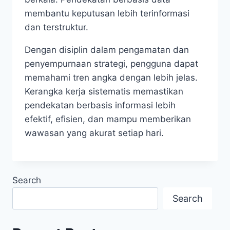
membantu keputusan lebih terinformasi
dan terstruktur.
Dengan disiplin dalam pengamatan dan
penyempurnaan strategi, pengguna dapat
memahami tren angka dengan lebih jelas.
Kerangka kerja sistematis memastikan
pendekatan berbasis informasi lebih
efektif, efisien, dan mampu memberikan
wawasan yang akurat setiap hari.
Search
Search