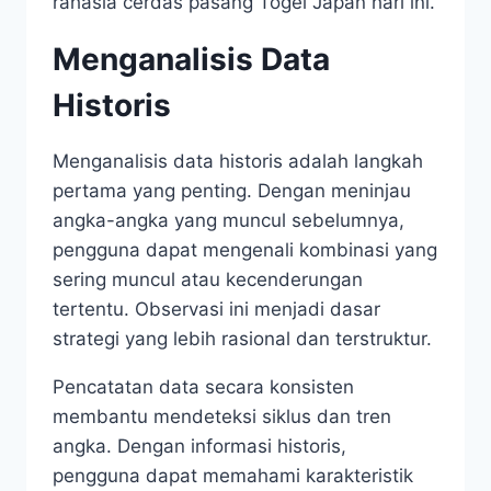
rahasia cerdas pasang Togel Japan hari ini.
Menganalisis Data
Historis
Menganalisis data historis adalah langkah
pertama yang penting. Dengan meninjau
angka-angka yang muncul sebelumnya,
pengguna dapat mengenali kombinasi yang
sering muncul atau kecenderungan
tertentu. Observasi ini menjadi dasar
strategi yang lebih rasional dan terstruktur.
Pencatatan data secara konsisten
membantu mendeteksi siklus dan tren
angka. Dengan informasi historis,
pengguna dapat memahami karakteristik