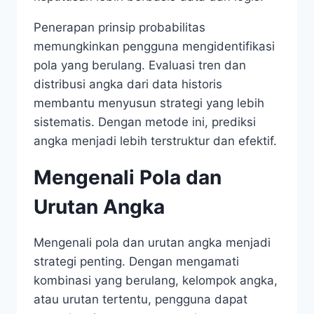
Penerapan prinsip probabilitas
memungkinkan pengguna mengidentifikasi
pola yang berulang. Evaluasi tren dan
distribusi angka dari data historis
membantu menyusun strategi yang lebih
sistematis. Dengan metode ini, prediksi
angka menjadi lebih terstruktur dan efektif.
Mengenali Pola dan
Urutan Angka
Mengenali pola dan urutan angka menjadi
strategi penting. Dengan mengamati
kombinasi yang berulang, kelompok angka,
atau urutan tertentu, pengguna dapat