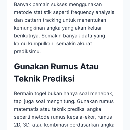
Banyak pemain sukses menggunakan
metode statistik seperti frequency analysis
dan pattern tracking untuk menentukan
kemungkinan angka yang akan keluar
berikutnya. Semakin banyak data yang
kamu kumpulkan, semakin akurat
prediksimu.
Gunakan Rumus Atau
Teknik Prediksi
Bermain togel bukan hanya soal menebak,
tapi juga soal menghitung. Gunakan rumus
matematis atau teknik prediksi angka
seperti metode rumus kepala-ekor, rumus
2D, 3D, atau kombinasi berdasarkan angka