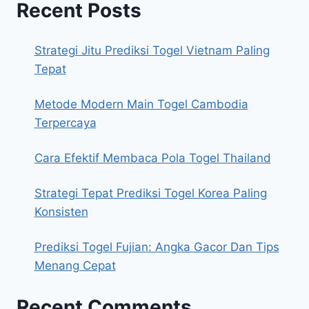
Recent Posts
Strategi Jitu Prediksi Togel Vietnam Paling
Tepat
Metode Modern Main Togel Cambodia
Terpercaya
Cara Efektif Membaca Pola Togel Thailand
Strategi Tepat Prediksi Togel Korea Paling
Konsisten
Prediksi Togel Fujian: Angka Gacor Dan Tips
Menang Cepat
Recent Comments