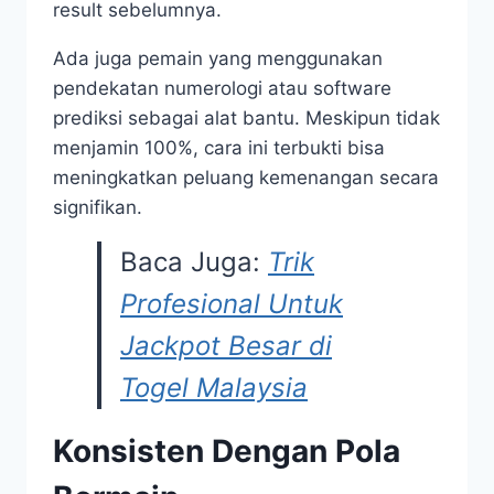
result sebelumnya.
Ada juga pemain yang menggunakan
pendekatan numerologi atau software
prediksi sebagai alat bantu. Meskipun tidak
menjamin 100%, cara ini terbukti bisa
meningkatkan peluang kemenangan secara
signifikan.
Baca Juga:
Trik
Profesional Untuk
Jackpot Besar di
Togel Malaysia
Konsisten Dengan Pola