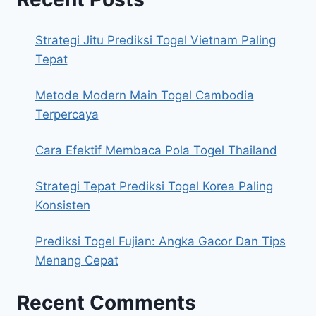
Strategi Jitu Prediksi Togel Vietnam Paling
Tepat
Metode Modern Main Togel Cambodia
Terpercaya
Cara Efektif Membaca Pola Togel Thailand
Strategi Tepat Prediksi Togel Korea Paling
Konsisten
Prediksi Togel Fujian: Angka Gacor Dan Tips
Menang Cepat
Recent Comments