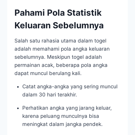
Pahami Pola Statistik
Keluaran Sebelumnya
Salah satu rahasia utama dalam togel
adalah memahami pola angka keluaran
sebelumnya. Meskipun togel adalah
permainan acak, beberapa pola angka
dapat muncul berulang kali.
Catat angka-angka yang sering muncul
dalam 30 hari terakhir.
Perhatikan angka yang jarang keluar,
karena peluang munculnya bisa
meningkat dalam jangka pendek.