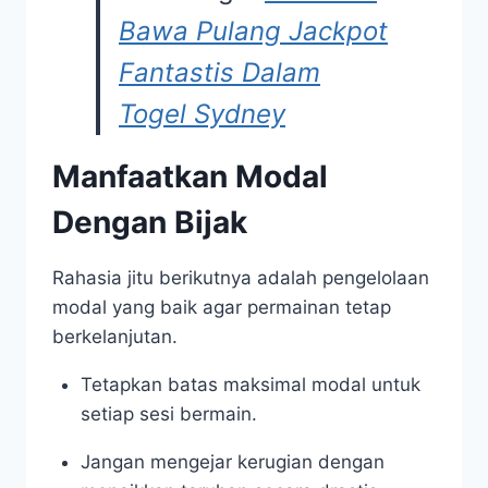
Bawa Pulang Jackpot
Fantastis Dalam
Togel Sydney
Manfaatkan Modal
Dengan Bijak
Rahasia jitu berikutnya adalah pengelolaan
modal yang baik agar permainan tetap
berkelanjutan.
Tetapkan batas maksimal modal untuk
setiap sesi bermain.
Jangan mengejar kerugian dengan