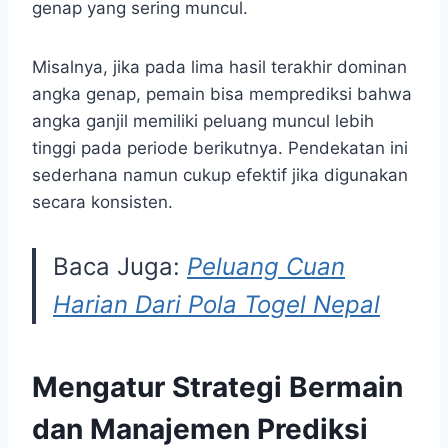
genap yang sering muncul.
Misalnya, jika pada lima hasil terakhir dominan
angka genap, pemain bisa memprediksi bahwa
angka ganjil memiliki peluang muncul lebih
tinggi pada periode berikutnya. Pendekatan ini
sederhana namun cukup efektif jika digunakan
secara konsisten.
Baca Juga:
Peluang Cuan
Harian Dari Pola Togel Nepal
Mengatur Strategi Bermain
dan Manajemen Prediksi