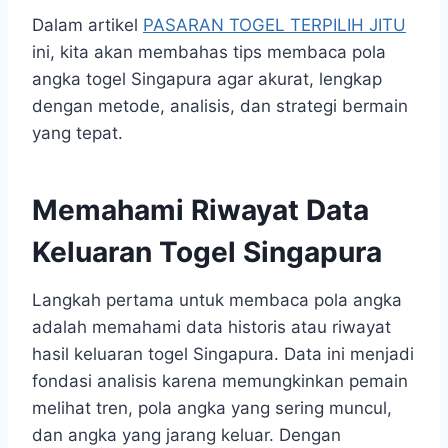
Dalam artikel
PASARAN TOGEL TERPILIH JITU
ini, kita akan membahas tips membaca pola
angka togel Singapura agar akurat, lengkap
dengan metode, analisis, dan strategi bermain
yang tepat.
Memahami Riwayat Data
Keluaran Togel Singapura
Langkah pertama untuk membaca pola angka
adalah memahami data historis atau riwayat
hasil keluaran togel Singapura. Data ini menjadi
fondasi analisis karena memungkinkan pemain
melihat tren, pola angka yang sering muncul,
dan angka yang jarang keluar. Dengan