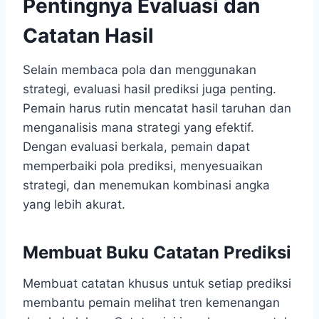
Pentingnya Evaluasi dan
Catatan Hasil
Selain membaca pola dan menggunakan
strategi, evaluasi hasil prediksi juga penting.
Pemain harus rutin mencatat hasil taruhan dan
menganalisis mana strategi yang efektif.
Dengan evaluasi berkala, pemain dapat
memperbaiki pola prediksi, menyesuaikan
strategi, dan menemukan kombinasi angka
yang lebih akurat.
Membuat Buku Catatan Prediksi
Membuat catatan khusus untuk setiap prediksi
membantu pemain melihat tren kemenangan