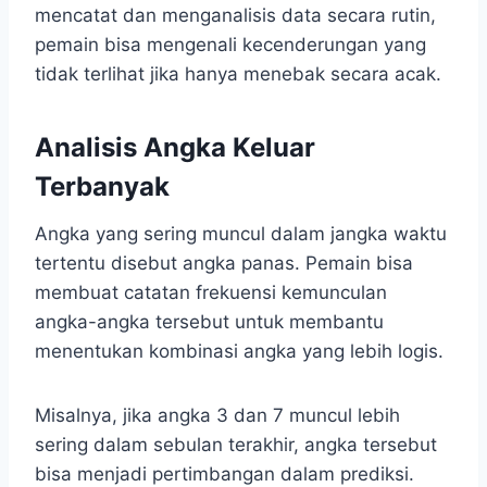
mencatat dan menganalisis data secara rutin,
pemain bisa mengenali kecenderungan yang
tidak terlihat jika hanya menebak secara acak.
Analisis Angka Keluar
Terbanyak
Angka yang sering muncul dalam jangka waktu
tertentu disebut angka panas. Pemain bisa
membuat catatan frekuensi kemunculan
angka-angka tersebut untuk membantu
menentukan kombinasi angka yang lebih logis.
Misalnya, jika angka 3 dan 7 muncul lebih
sering dalam sebulan terakhir, angka tersebut
bisa menjadi pertimbangan dalam prediksi.