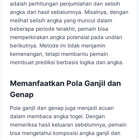
adalah perhitungan penjumlahan dan selisih
angka dari hasil sebelumnya. Misalnya, dengan
melihat selisih angka yang muncul dalam
beberapa periode terakhir, pemain bisa
memperkirakan angka potensial pada undian
berikutnya. Metode ini tidak menjamin
kemenangan, tetapi membantu pemain
membuat prediksi berbasis logika dan angka.
Memanfaatkan Pola Ganjil dan
Genap
Pola ganjil dan genap juga menjadi acuan
dalam membaca angka togel. Dengan
memeriksa hasil keluaran sebelumnya, pemain
bisa mengetahui komposisi angka ganjil dan