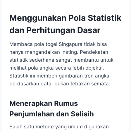
Menggunakan Pola Statistik
dan Perhitungan Dasar
Membaca pola togel Singapura tidak bisa
hanya mengandalkan insting. Pendekatan
statistik sederhana sangat membantu untuk
melihat pola angka secara lebih objektif.
Statistik ini memberi gambaran tren angka
berdasarkan data, bukan tebakan semata.
Menerapkan Rumus
Penjumlahan dan Selisih
Salah satu metode yang umum digunakan