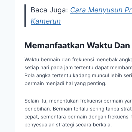
Baca Juga:
Cara Menyusun Pre
Kamerun
Memanfaatkan Waktu Dan 
Waktu bermain dan frekuensi menebak angka 
setiap hari pada jam tertentu dapat membant
Pola angka tertentu kadang muncul lebih ser
bermain menjadi hal yang penting.
Selain itu, menentukan frekuensi bermain y
berlebihan. Bermain terlalu sering tanpa str
cepat, sementara bermain dengan frekuensi 
penyesuaian strategi secara berkala.