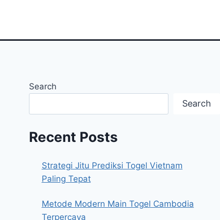
Search
Search
Recent Posts
Strategi Jitu Prediksi Togel Vietnam
Paling Tepat
Metode Modern Main Togel Cambodia
Terpercaya