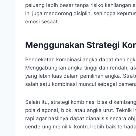
peluang lebih besar tanpa risiko kehilangan
ini juga mendorong disiplin, sehingga keputu
emosi sesaat.
Menggunakan Strategi Ko
Pendekatan kombinasi angka dapat meningka
Menggabungkan angka tinggi dan rendah, ata
yang lebih luas dalam pemilihan angka. Str
salah satu kombinasi muncul sebagai pemen
Selain itu, strategi kombinasi bisa dikemb
pola diagonal, blok, atau angka urut. Teknik
rapi agar hasilnya dapat dianalisis secara ob
cenderung memiliki kontrol lebih baik terha