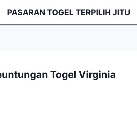
PASARAN TOGEL TERPILIH JITU
untungan Togel Virginia