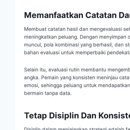
Memanfaatkan Catatan Dan
Membuat catatan hasil dan mengevaluasi set
meningkatkan peluang. Dengan menyimpan da
muncul, pola kombinasi yang berhasil, dan str
bahan evaluasi untuk memperbaiki pendekatan
Selain itu, evaluasi rutin membantu mengemb
angka. Pemain yang konsisten meninjau catat
emosi, sehingga peluang untuk mendapatkan 
bermain tanpa data.
Tetap Disiplin Dan Konsist
Disiplin dalam menjalankan strategi adalah f