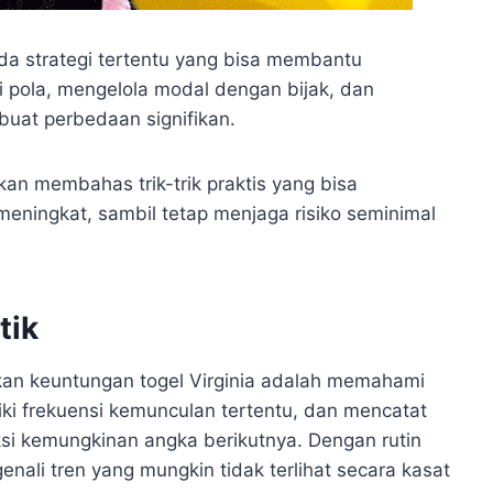
ada strategi tertentu yang bisa membantu
ola, mengelola modal dengan bijak, dan
uat perbedaan signifikan.
an membahas trik-trik praktis yang bisa
meningkat, sambil tetap menjaga risiko seminimal
tik
kan keuntungan togel Virginia adalah memahami
ki frekuensi kemunculan tertentu, dan mencatat
i kemungkinan angka berikutnya. Dengan rutin
enali tren yang mungkin tidak terlihat secara kasat