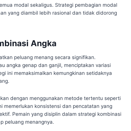
 semua modal sekaligus. Strategi pembagian modal
san yang diambil lebih rasional dan tidak didorong
mbinasi Angka
tkan peluang menang secara signifikan.
u angka genap dan ganjil, menciptakan variasi
ategi ini memaksimalkan kemungkinan setidaknya
ang.
angkan dengan menggunakan metode tertentu seperti
 ini memerlukan konsistensi dan pencatatan yang
jektif. Pemain yang disiplin dalam strategi kombinasi
dap peluang menangnya.