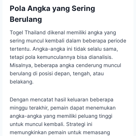
Pola Angka yang Sering
Berulang
Togel Thailand dikenal memiliki angka yang
sering muncul kembali dalam beberapa periode
tertentu. Angka-angka ini tidak selalu sama,
tetapi pola kemunculannya bisa dianalisis.
Misalnya, beberapa angka cenderung muncul
berulang di posisi depan, tengah, atau
belakang.
Dengan mencatat hasil keluaran beberapa
minggu terakhir, pemain dapat menemukan
angka-angka yang memiliki peluang tinggi
untuk muncul kembali. Strategi ini
memungkinkan pemain untuk memasang