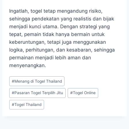
Ingatlah, togel tetap mengandung risiko,
sehingga pendekatan yang realistis dan bijak
menjadi kunci utama. Dengan strategi yang
tepat, pemain tidak hanya bermain untuk
keberuntungan, tetapi juga menggunakan
logika, perhitungan, dan kesabaran, sehingga
permainan menjadi lebih aman dan
menyenangkan.
Post
#
Menang di Togel Thailand
Tags:
#
Pasaran Togel Terpilih Jitu
#
Togel Online
#
Togel Thailand