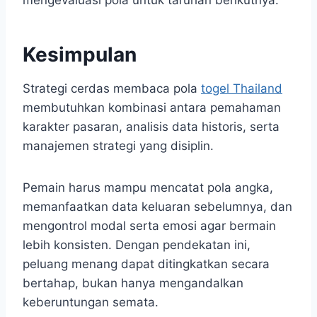
mengevaluasi pola untuk taruhan berikutnya.
Kesimpulan
Strategi cerdas membaca pola
togel Thailand
membutuhkan kombinasi antara pemahaman
karakter pasaran, analisis data historis, serta
manajemen strategi yang disiplin.
Pemain harus mampu mencatat pola angka,
memanfaatkan data keluaran sebelumnya, dan
mengontrol modal serta emosi agar bermain
lebih konsisten. Dengan pendekatan ini,
peluang menang dapat ditingkatkan secara
bertahap, bukan hanya mengandalkan
keberuntungan semata.