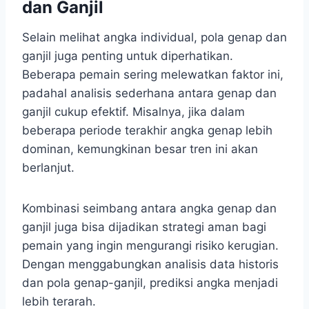
dan Ganjil
Selain melihat angka individual, pola genap dan
ganjil juga penting untuk diperhatikan.
Beberapa pemain sering melewatkan faktor ini,
padahal analisis sederhana antara genap dan
ganjil cukup efektif. Misalnya, jika dalam
beberapa periode terakhir angka genap lebih
dominan, kemungkinan besar tren ini akan
berlanjut.
Kombinasi seimbang antara angka genap dan
ganjil juga bisa dijadikan strategi aman bagi
pemain yang ingin mengurangi risiko kerugian.
Dengan menggabungkan analisis data historis
dan pola genap-ganjil, prediksi angka menjadi
lebih terarah.