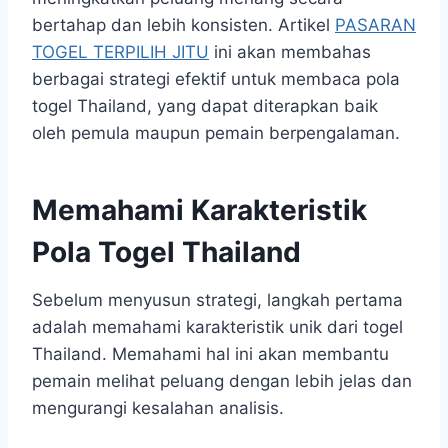
bertahap dan lebih konsisten. Artikel
PASARAN
TOGEL TERPILIH JITU
ini akan membahas
berbagai strategi efektif untuk membaca pola
togel Thailand, yang dapat diterapkan baik
oleh pemula maupun pemain berpengalaman.
Memahami Karakteristik
Pola Togel Thailand
Sebelum menyusun strategi, langkah pertama
adalah memahami karakteristik unik dari togel
Thailand. Memahami hal ini akan membantu
pemain melihat peluang dengan lebih jelas dan
mengurangi kesalahan analisis.