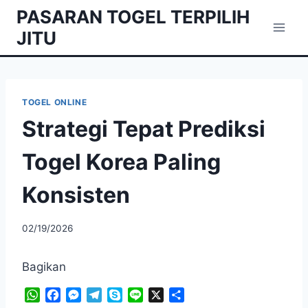
Skip
PASARAN TOGEL TERPILIH
to
JITU
content
TOGEL ONLINE
Strategi Tepat Prediksi
Togel Korea Paling
Konsisten
02/19/2026
Bagikan
W
F
M
T
S
L
X
S