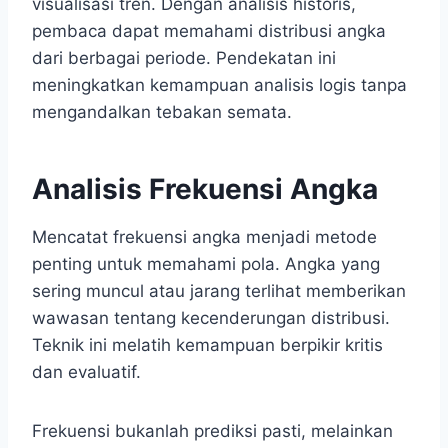
visualisasi tren. Dengan analisis historis,
pembaca dapat memahami distribusi angka
dari berbagai periode. Pendekatan ini
meningkatkan kemampuan analisis logis tanpa
mengandalkan tebakan semata.
Analisis Frekuensi Angka
Mencatat frekuensi angka menjadi metode
penting untuk memahami pola. Angka yang
sering muncul atau jarang terlihat memberikan
wawasan tentang kecenderungan distribusi.
Teknik ini melatih kemampuan berpikir kritis
dan evaluatif.
Frekuensi bukanlah prediksi pasti, melainkan