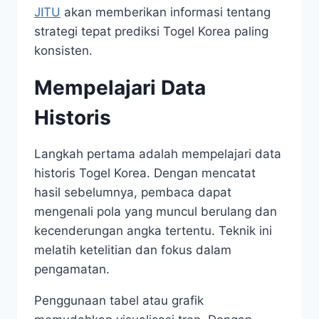
JITU
akan memberikan informasi tentang
strategi tepat prediksi Togel Korea paling
konsisten.
Mempelajari Data
Historis
Langkah pertama adalah mempelajari data
historis Togel Korea. Dengan mencatat
hasil sebelumnya, pembaca dapat
mengenali pola yang muncul berulang dan
kecenderungan angka tertentu. Teknik ini
melatih ketelitian dan fokus dalam
pengamatan.
Penggunaan tabel atau grafik