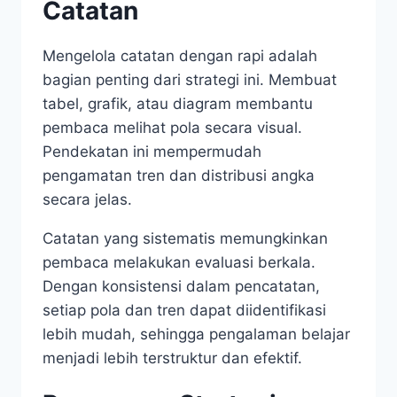
Catatan
Mengelola catatan dengan rapi adalah
bagian penting dari strategi ini. Membuat
tabel, grafik, atau diagram membantu
pembaca melihat pola secara visual.
Pendekatan ini mempermudah
pengamatan tren dan distribusi angka
secara jelas.
Catatan yang sistematis memungkinkan
pembaca melakukan evaluasi berkala.
Dengan konsistensi dalam pencatatan,
setiap pola dan tren dapat diidentifikasi
lebih mudah, sehingga pengalaman belajar
menjadi lebih terstruktur dan efektif.