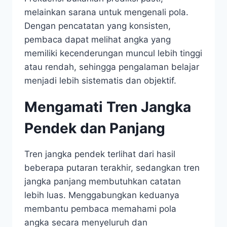
melainkan sarana untuk mengenali pola.
Dengan pencatatan yang konsisten,
pembaca dapat melihat angka yang
memiliki kecenderungan muncul lebih tinggi
atau rendah, sehingga pengalaman belajar
menjadi lebih sistematis dan objektif.
Mengamati Tren Jangka
Pendek dan Panjang
Tren jangka pendek terlihat dari hasil
beberapa putaran terakhir, sedangkan tren
jangka panjang membutuhkan catatan
lebih luas. Menggabungkan keduanya
membantu pembaca memahami pola
angka secara menyeluruh dan