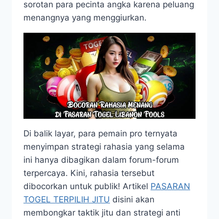
sorotan para pecinta angka karena peluang
menangnya yang menggiurkan.
Di balik layar, para pemain pro ternyata
menyimpan strategi rahasia yang selama
ini hanya dibagikan dalam forum-forum
terpercaya. Kini, rahasia tersebut
dibocorkan untuk publik! Artikel
PASARAN
TOGEL TERPILIH JITU
disini akan
membongkar taktik jitu dan strategi anti