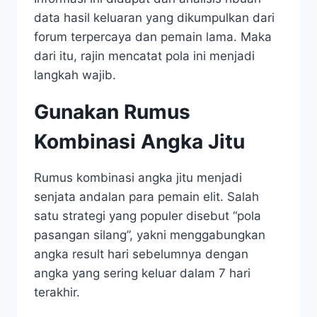
data hasil keluaran yang dikumpulkan dari
forum terpercaya dan pemain lama. Maka
dari itu, rajin mencatat pola ini menjadi
langkah wajib.
Gunakan Rumus
Kombinasi Angka Jitu
Rumus kombinasi angka jitu menjadi
senjata andalan para pemain elit. Salah
satu strategi yang populer disebut “pola
pasangan silang”, yakni menggabungkan
angka result hari sebelumnya dengan
angka yang sering keluar dalam 7 hari
terakhir.