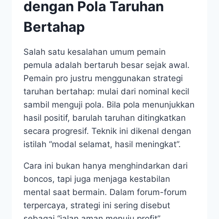
dengan Pola Taruhan
Bertahap
Salah satu kesalahan umum pemain
pemula adalah bertaruh besar sejak awal.
Pemain pro justru menggunakan strategi
taruhan bertahap: mulai dari nominal kecil
sambil menguji pola. Bila pola menunjukkan
hasil positif, barulah taruhan ditingkatkan
secara progresif. Teknik ini dikenal dengan
istilah “modal selamat, hasil meningkat”.
Cara ini bukan hanya menghindarkan dari
boncos, tapi juga menjaga kestabilan
mental saat bermain. Dalam forum-forum
terpercaya, strategi ini sering disebut
sebagai “jalan aman menuju profit”.