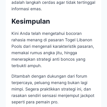
adalah langkah cerdas agar tidak tertinggal
informasi emas.
Kesimpulan
Kini Anda telah mengetahui bocoran
rahasia menang di pasaran Togel Libanon
Pools dari mengenali karakteristik pasaran,
memakai rumus angka jitu, hingga
menerapkan strategi anti boncos yang
terbukti ampuh.
Ditambah dengan dukungan dari forum
terpercaya, peluang menang bukan lagi
mimpi. Segera praktikkan strategi ini, dan
rasakan sendiri sensasi menjemput jackpot
seperti para pemain pro.