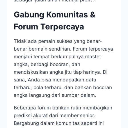
Gabung Komunitas &
Forum Terpercaya
Tidak ada pemain sukses yang benar-
benar bermain sendirian. Forum terpercaya
menjadi tempat berkumpulnya master
angka, berbagi bocoran, dan
mendiskusikan angka jitu tiap harinya. Di
sana, Anda bisa mendapatkan data
terbaru, pola terbaru, dan bahkan bocoran
angka langsung dari sumber dalam.
Beberapa forum bahkan rutin membagikan
prediksi akurat dari member senior.
Bergabung dalam komunitas seperti ini