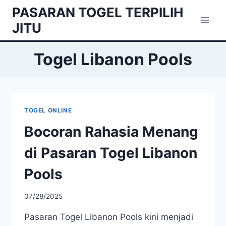
Skip
PASARAN TOGEL TERPILIH
to
JITU
content
Togel Libanon Pools
TOGEL ONLINE
Bocoran Rahasia Menang
di Pasaran Togel Libanon
Pools
07/28/2025
Pasaran Togel Libanon Pools kini menjadi