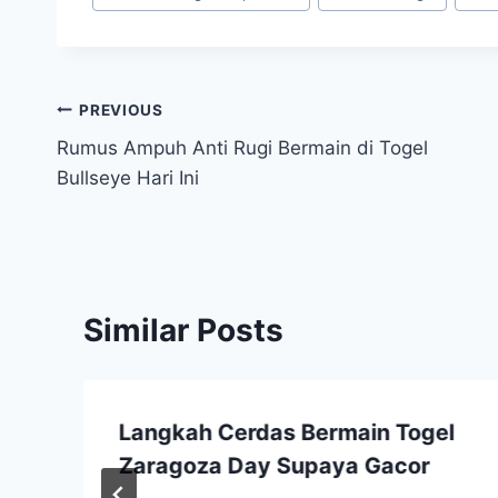
Tags:
Post
PREVIOUS
Rumus Ampuh Anti Rugi Bermain di Togel
navigation
Bullseye Hari Ini
Similar Posts
Langkah Cerdas Bermain Togel
Zaragoza Day Supaya Gacor