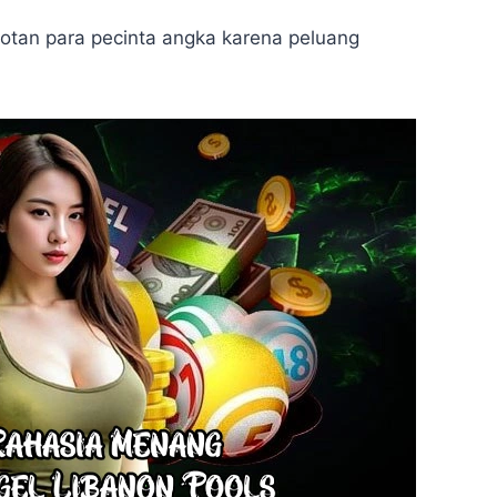
rotan para pecinta angka karena peluang