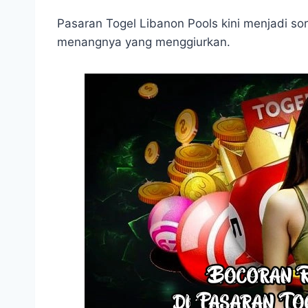
h
a
e
e
k
i
h
a
c
s
l
y
n
a
Pasaran Togel Libanon Pools kini menjadi so
t
e
s
e
p
e
r
menangnya yang menggiurkan.
s
b
e
g
e
e
A
o
n
r
p
o
g
a
p
k
e
m
r