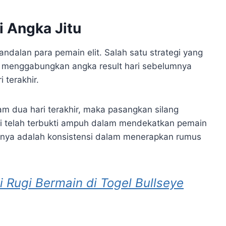
 Angka Jitu
ndalan para pemain elit. Salah satu strategi yang
ni menggabungkan angka result hari sebelumnya
 terakhir.
m dua hari terakhir, maka pasangkan silang
ini telah terbukti ampuh dalam mendekatkan pemain
inya adalah konsistensi dalam menerapkan rumus
Rugi Bermain di Togel Bullseye