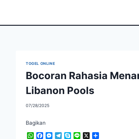
Skip
to
content
TOGEL ONLINE
Bocoran Rahasia Menan
Libanon Pools
07/28/2025
Bagikan
W
F
M
T
S
L
X
S