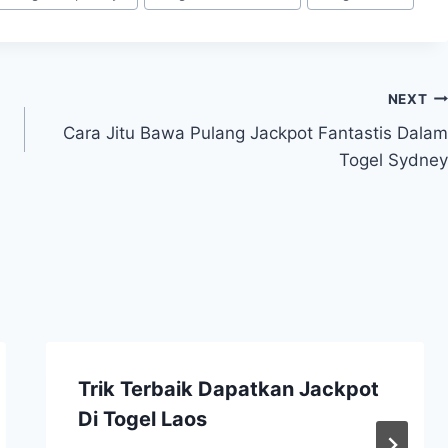
NEXT
Cara Jitu Bawa Pulang Jackpot Fantastis Dalam
Togel Sydney
Trik Terbaik Dapatkan Jackpot
Di Togel Laos