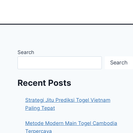
Search
Search
Recent Posts
Strategi Jitu Prediksi Togel Vietnam
Paling Tepat
Metode Modern Main Togel Cambodia
Terpercaya