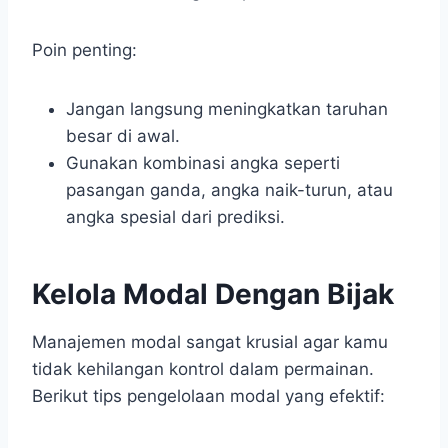
Poin penting:
Jangan langsung meningkatkan taruhan
besar di awal.
Gunakan kombinasi angka seperti
pasangan ganda, angka naik-turun, atau
angka spesial dari prediksi.
Kelola Modal Dengan Bijak
Manajemen modal sangat krusial agar kamu
tidak kehilangan kontrol dalam permainan.
Berikut tips pengelolaan modal yang efektif: