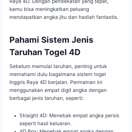
Raya 4D. Dengan pendekatan yang tepat,
kamu bisa meningkatkan peluang
mendapatkan angka jitu dan hadiah fantastis.
Pahami Sistem Jenis
Taruhan Togel 4D
Sebelum memulai taruhan, penting untuk
memahami dulu bagaimana sistem togel
Inggris Raya 4D berjalan. Permainan ini
menggunakan empat digit angka dengan
berbagai jenis taruhan, seperti:
Straight 4D: Menebak empat angka persis
seperti hasil keluaran.
4D Box: Menebak empat angka dengan