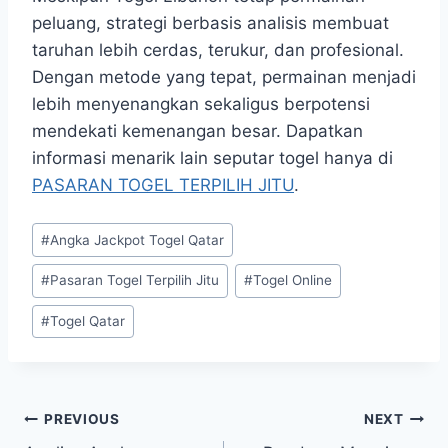
peluang, strategi berbasis analisis membuat
taruhan lebih cerdas, terukur, dan profesional.
Dengan metode yang tepat, permainan menjadi
lebih menyenangkan sekaligus berpotensi
mendekati kemenangan besar. Dapatkan
informasi menarik lain seputar togel hanya di
PASARAN TOGEL TERPILIH JITU
.
Post
#
Angka Jackpot Togel Qatar
Tags:
#
Pasaran Togel Terpilih Jitu
#
Togel Online
#
Togel Qatar
Post
PREVIOUS
NEXT