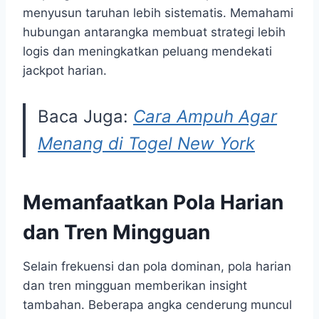
menyusun taruhan lebih sistematis. Memahami
hubungan antarangka membuat strategi lebih
logis dan meningkatkan peluang mendekati
jackpot harian.
Baca Juga:
Cara Ampuh Agar
Menang di Togel New York
Memanfaatkan Pola Harian
dan Tren Mingguan
Selain frekuensi dan pola dominan, pola harian
dan tren mingguan memberikan insight
tambahan. Beberapa angka cenderung muncul