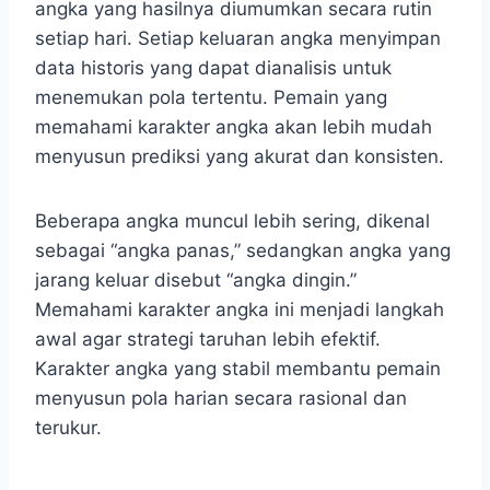
angka yang hasilnya diumumkan secara rutin
setiap hari. Setiap keluaran angka menyimpan
data historis yang dapat dianalisis untuk
menemukan pola tertentu. Pemain yang
memahami karakter angka akan lebih mudah
menyusun prediksi yang akurat dan konsisten.
Beberapa angka muncul lebih sering, dikenal
sebagai “angka panas,” sedangkan angka yang
jarang keluar disebut “angka dingin.”
Memahami karakter angka ini menjadi langkah
awal agar strategi taruhan lebih efektif.
Karakter angka yang stabil membantu pemain
menyusun pola harian secara rasional dan
terukur.