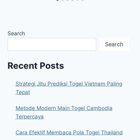
Search
Search
Recent Posts
Strategi Jitu Prediksi Togel Vietnam Paling
Tepat
Metode Modern Main Togel Cambodia
Terpercaya
Cara Efektif Membaca Pola Togel Thailand