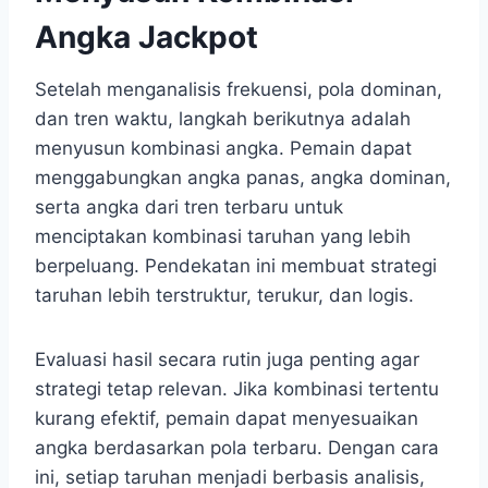
Angka Jackpot
Setelah menganalisis frekuensi, pola dominan,
dan tren waktu, langkah berikutnya adalah
menyusun kombinasi angka. Pemain dapat
menggabungkan angka panas, angka dominan,
serta angka dari tren terbaru untuk
menciptakan kombinasi taruhan yang lebih
berpeluang. Pendekatan ini membuat strategi
taruhan lebih terstruktur, terukur, dan logis.
Evaluasi hasil secara rutin juga penting agar
strategi tetap relevan. Jika kombinasi tertentu
kurang efektif, pemain dapat menyesuaikan
angka berdasarkan pola terbaru. Dengan cara
ini, setiap taruhan menjadi berbasis analisis,