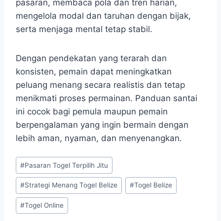
pasaran, membaca pola dan tren harian,
mengelola modal dan taruhan dengan bijak,
serta menjaga mental tetap stabil.
Dengan pendekatan yang terarah dan
konsisten, pemain dapat meningkatkan
peluang menang secara realistis dan tetap
menikmati proses permainan. Panduan santai
ini cocok bagi pemula maupun pemain
berpengalaman yang ingin bermain dengan
lebih aman, nyaman, dan menyenangkan.
Post
#
Pasaran Togel Terpilih Jitu
Tags:
#
Strategi Menang Togel Belize
#
Togel Belize
#
Togel Online