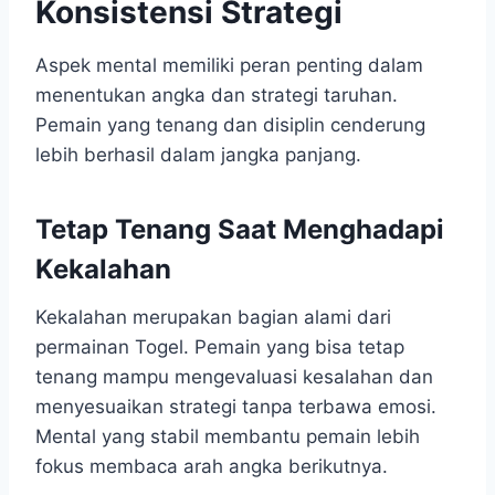
Konsistensi Strategi
Aspek mental memiliki peran penting dalam
menentukan angka dan strategi taruhan.
Pemain yang tenang dan disiplin cenderung
lebih berhasil dalam jangka panjang.
Tetap Tenang Saat Menghadapi
Kekalahan
Kekalahan merupakan bagian alami dari
permainan Togel. Pemain yang bisa tetap
tenang mampu mengevaluasi kesalahan dan
menyesuaikan strategi tanpa terbawa emosi.
Mental yang stabil membantu pemain lebih
fokus membaca arah angka berikutnya.