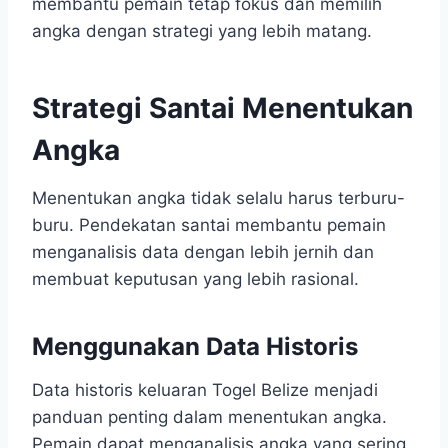
membantu pemain tetap fokus dan memilih
angka dengan strategi yang lebih matang.
Strategi Santai Menentukan
Angka
Menentukan angka tidak selalu harus terburu-
buru. Pendekatan santai membantu pemain
menganalisis data dengan lebih jernih dan
membuat keputusan yang lebih rasional.
Menggunakan Data Historis
Data historis keluaran Togel Belize menjadi
panduan penting dalam menentukan angka.
Pemain dapat menganalisis angka yang sering