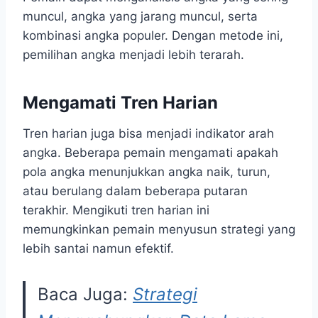
muncul, angka yang jarang muncul, serta
kombinasi angka populer. Dengan metode ini,
pemilihan angka menjadi lebih terarah.
Mengamati Tren Harian
Tren harian juga bisa menjadi indikator arah
angka. Beberapa pemain mengamati apakah
pola angka menunjukkan angka naik, turun,
atau berulang dalam beberapa putaran
terakhir. Mengikuti tren harian ini
memungkinkan pemain menyusun strategi yang
lebih santai namun efektif.
Baca Juga:
Strategi