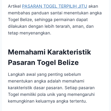
Artikel
PASARAN TOGEL TERPILIH JITU
akan
membahas panduan santai menentukan angka
Togel Belize, sehingga permainan dapat
dilakukan dengan lebih terarah, aman, dan
tetap menyenangkan.
Memahami Karakteristik
Pasaran Togel Belize
Langkah awal yang penting sebelum
menentukan angka adalah memahami
karakteristik dasar pasaran. Setiap pasaran
Togel memiliki pola unik yang memengaruhi
kemungkinan keluarnya angka tertentu.