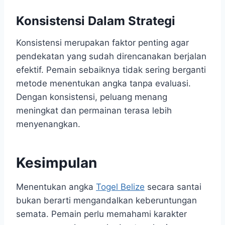
Konsistensi Dalam Strategi
Konsistensi merupakan faktor penting agar
pendekatan yang sudah direncanakan berjalan
efektif. Pemain sebaiknya tidak sering berganti
metode menentukan angka tanpa evaluasi.
Dengan konsistensi, peluang menang
meningkat dan permainan terasa lebih
menyenangkan.
Kesimpulan
Menentukan angka
Togel Belize
secara santai
bukan berarti mengandalkan keberuntungan
semata. Pemain perlu memahami karakter