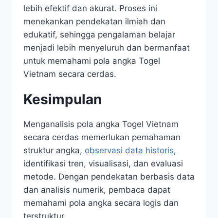
lebih efektif dan akurat. Proses ini
menekankan pendekatan ilmiah dan
edukatif, sehingga pengalaman belajar
menjadi lebih menyeluruh dan bermanfaat
untuk memahami pola angka Togel
Vietnam secara cerdas.
Kesimpulan
Menganalisis pola angka Togel Vietnam
secara cerdas memerlukan pemahaman
struktur angka,
observasi data historis
,
identifikasi tren, visualisasi, dan evaluasi
metode. Dengan pendekatan berbasis data
dan analisis numerik, pembaca dapat
memahami pola angka secara logis dan
terstruktur.