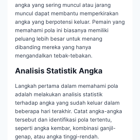
angka yang sering muncul atau jarang
muncul dapat membantu memperkirakan
angka yang berpotensi keluar. Pemain yang
memahami pola ini biasanya memiliki
peluang lebih besar untuk menang
dibanding mereka yang hanya
mengandalkan tebak-tebakan.
Analisis Statistik Angka
Langkah pertama dalam memahami pola
adalah melakukan analisis statistik
terhadap angka yang sudah keluar dalam
beberapa hari terakhir. Catat angka-angka
tersebut dan identifikasi pola tertentu,
seperti angka kembar, kombinasi ganjil-
genap, atau angka tinggi-rendah.