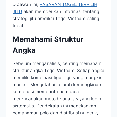
Dibawah ini,
PASARAN TOGEL TERPILIH
JITU
akan memberikan informasi tentang
strategi jitu prediksi Togel Vietnam paling
tepat.
Memahami Struktur
Angka
Sebelum menganalisis, penting memahami
struktur angka Togel Vietnam. Setiap angka
memiliki kombinasi tiga digit yang mungkin
muncul. Mengetahui seluruh kemungkinan
kombinasi membantu pembaca
merencanakan metode analisis yang lebih
sistematis. Pendekatan ini menekankan
pemahaman pola dan distribusi numerik,