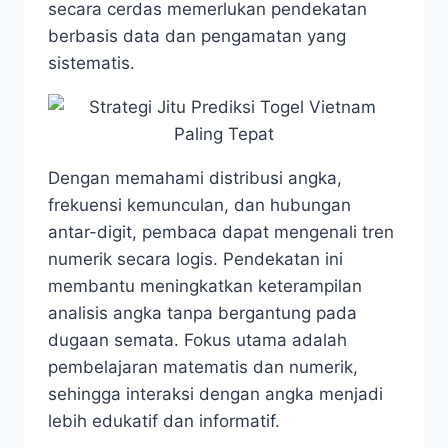
secara cerdas memerlukan pendekatan
berbasis data dan pengamatan yang
sistematis.
Dengan memahami distribusi angka,
frekuensi kemunculan, dan hubungan
antar-digit, pembaca dapat mengenali tren
numerik secara logis. Pendekatan ini
membantu meningkatkan keterampilan
analisis angka tanpa bergantung pada
dugaan semata. Fokus utama adalah
pembelajaran matematis dan numerik,
sehingga interaksi dengan angka menjadi
lebih edukatif dan informatif.