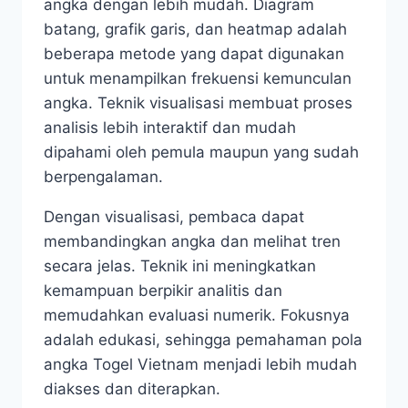
angka dengan lebih mudah. Diagram
batang, grafik garis, dan heatmap adalah
beberapa metode yang dapat digunakan
untuk menampilkan frekuensi kemunculan
angka. Teknik visualisasi membuat proses
analisis lebih interaktif dan mudah
dipahami oleh pemula maupun yang sudah
berpengalaman.
Dengan visualisasi, pembaca dapat
membandingkan angka dan melihat tren
secara jelas. Teknik ini meningkatkan
kemampuan berpikir analitis dan
memudahkan evaluasi numerik. Fokusnya
adalah edukasi, sehingga pemahaman pola
angka Togel Vietnam menjadi lebih mudah
diakses dan diterapkan.