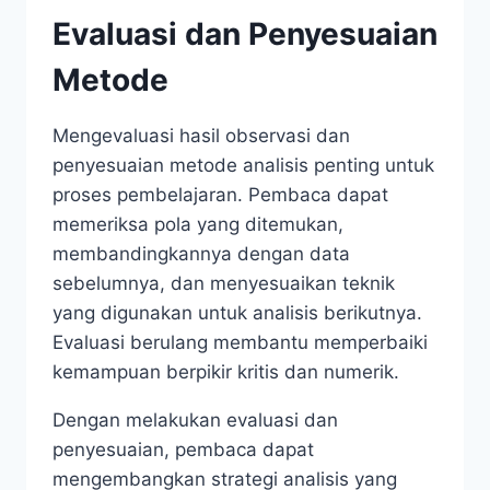
Evaluasi dan Penyesuaian
Metode
Mengevaluasi hasil observasi dan
penyesuaian metode analisis penting untuk
proses pembelajaran. Pembaca dapat
memeriksa pola yang ditemukan,
membandingkannya dengan data
sebelumnya, dan menyesuaikan teknik
yang digunakan untuk analisis berikutnya.
Evaluasi berulang membantu memperbaiki
kemampuan berpikir kritis dan numerik.
Dengan melakukan evaluasi dan
penyesuaian, pembaca dapat
mengembangkan strategi analisis yang