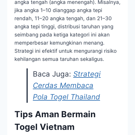
angka tengah (angka menengah). Misalnya,
jika angka 1–10 dianggap angka tepi
rendah, 11–20 angka tengah, dan 21–30
angka tepi tinggi, distribusi taruhan yang
seimbang pada ketiga kategori ini akan
memperbesar kemungkinan menang.
Strategi ini efektif untuk mengurangi risiko
kehilangan semua taruhan sekaligus.
Baca Juga:
Strategi
Cerdas Membaca
Pola Togel Thailand
Tips Aman Bermain
Togel Vietnam