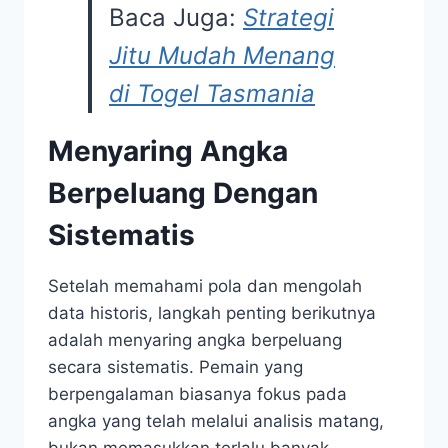
Baca Juga:
Strategi
Jitu Mudah Menang
di Togel Tasmania
Menyaring Angka
Berpeluang Dengan
Sistematis
Setelah memahami pola dan mengolah
data historis, langkah penting berikutnya
adalah menyaring angka berpeluang
secara sistematis. Pemain yang
berpengalaman biasanya fokus pada
angka yang telah melalui analisis matang,