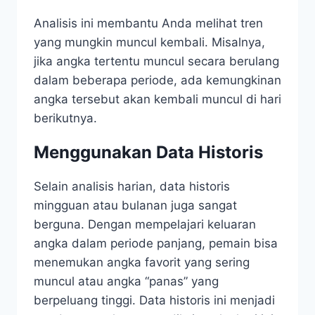
Analisis ini membantu Anda melihat tren
yang mungkin muncul kembali. Misalnya,
jika angka tertentu muncul secara berulang
dalam beberapa periode, ada kemungkinan
angka tersebut akan kembali muncul di hari
berikutnya.
Menggunakan Data Historis
Selain analisis harian, data historis
mingguan atau bulanan juga sangat
berguna. Dengan mempelajari keluaran
angka dalam periode panjang, pemain bisa
menemukan angka favorit yang sering
muncul atau angka “panas” yang
berpeluang tinggi. Data historis ini menjadi