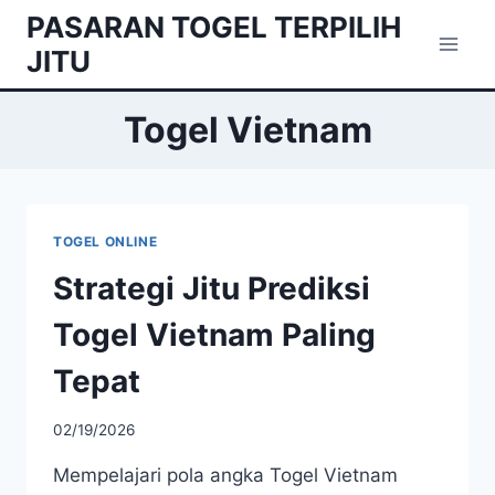
Skip
PASARAN TOGEL TERPILIH
to
JITU
content
Togel Vietnam
TOGEL ONLINE
Strategi Jitu Prediksi
Togel Vietnam Paling
Tepat
02/19/2026
Mempelajari pola angka Togel Vietnam